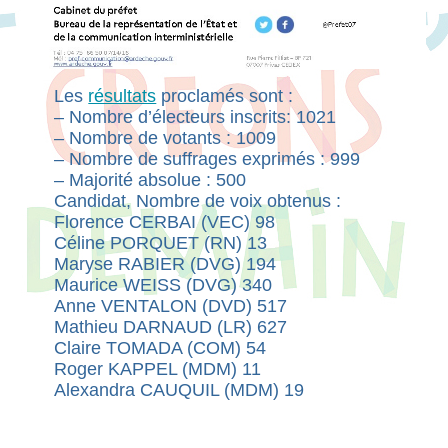
Les
résultats
proclamés sont :
– Nombre d’électeurs inscrits: 1021
– Nombre de votants : 1009
– Nombre de suffrages exprimés : 999
– Majorité absolue : 500
Candidat, Nombre de voix obtenus :
Florence CERBAI (VEC) 98
Céline PORQUET (RN) 13
Maryse RABIER (DVG) 194
Maurice WEISS (DVG) 340
Anne VENTALON (DVD) 517
Mathieu DARNAUD (LR) 627
Claire TOMADA (COM) 54
Roger KAPPEL (MDM) 11
Alexandra CAUQUIL (MDM) 19