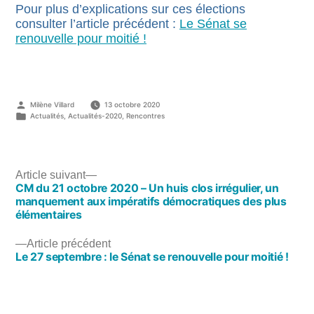
Pour plus d’explications sur ces élections
consulter l’article précédent :
Le Sénat se
renouvelle pour moitié !
Publié
Milène Villard
13 octobre 2020
par
Publié
Actualités
,
Actualités-2020
,
Rencontres
dans
Article
Article suivant
CM du 21 octobre 2020 – Un huis clos irrégulier, un
suivant :
Navigation
manquement aux impératifs démocratiques des plus
de
élémentaires
l’article
Article
Article précédent
Le 27 septembre : le Sénat se renouvelle pour moitié !
précédent :