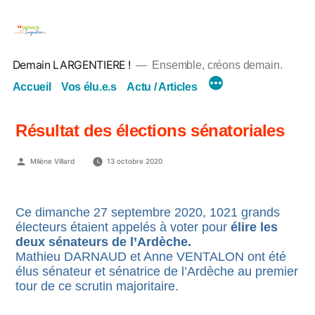
Aller
au
contenu
Demain LARGENTIERE !
Ensemble, créons demain.
Accueil
Vos élu.e.s
Actu / Articles
Résultat des élections sénatoriales
Publié
Milène Villard
13 octobre 2020
par
Ce dimanche 27 septembre 2020, 1021 grands
électeurs étaient appelés à voter pour
élire les
deux sénateurs de l’Ardèche.
Mathieu DARNAUD et Anne VENTALON ont été
élus sénateur et sénatrice de l’Ardèche au premier
tour de ce scrutin majoritaire.