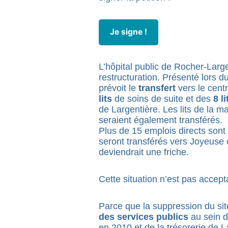
Je signe !
L’hôpital public de Rocher-Larg
restructuration. Présenté lors du
prévoit le
transfert
vers le cent
lits
de soins de suite et des
8 li
de Largentière. Les lits de la m
seraient également transférés.
Plus de 15 emplois directs so
seront transférés vers Joyeuse 
deviendrait une friche.
Cette situation n’est pas accept
Parce que la suppression du si
des services publics
au sein de
en 2010 et de la trésorerie de 