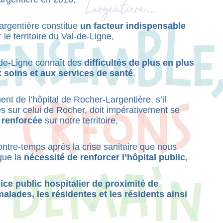
argentière constitue
un facteur indispensable
 le territoire du Val-de-Ligne,
-de-Ligne connaît des
difficultés de plus en plus
 soins et aux services de santé
,
ent de l’hôpital de Rocher-Largentière, s’il
es sur celui de Rocher, doit impérativement se
 renforcée
sur notre territoire,
 contre-temps après la crise sanitaire que nous
gue la
nécessité de renforcer l’hôpital public
,
vice public hospitalier de proximité de
alades, les résidentes et les résidents ainsi