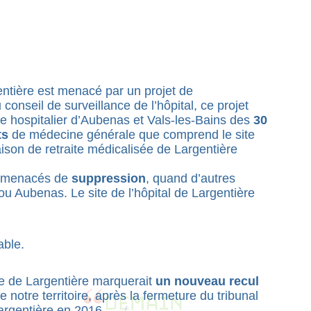
entière est menacé par un projet de
 conseil de surveillance de l’hôpital, ce projet
re hospitalier d’Aubenas et Vals-les-Bains des
30
ts
de médecine générale que comprend le site
aison de retraite médicalisée de Largentière
nt menacés de
suppression
, quand d’autres
ou Aubenas. Le site de l’hôpital de Largentière
able.
te de Largentière marquerait
un nouveau recul
 notre territoire, après la fermeture du tribunal
Largentière en 2016,