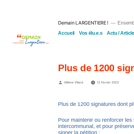
Aller
au
contenu
Demain LARGENTIERE !
Ensembl
Accueil
Vos élu.e.s
Actu / Articl
Plus de 1200 sign
Publié
Milène Villard
12 février 2023
par
Plus de 1200 signatures dont pl
Pour maintenir ou renforcer les 
intercommunal, et pour préserv
signer la pétition :